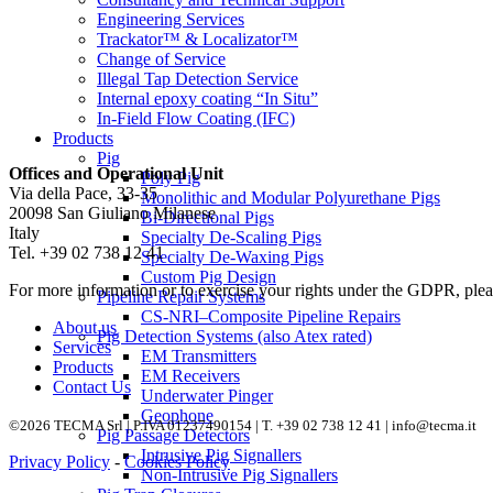
Engineering Services
Trackator™ & Localizator™
Change of Service
Illegal Tap Detection Service
Internal epoxy coating “In Situ”
In-Field Flow Coating (IFC)
Products
Pig
Offices and Operational Unit
Poly Pig
Via della Pace, 33-35
Monolithic and Modular Polyurethane Pigs
20098 San Giuliano Milanese
Bi-Directional Pigs
Italy
Specialty De-Scaling Pigs
Tel. +39 02 738 12 41
Specialty De-Waxing Pigs
Custom Pig Design
For more information or to exercise your rights under the GDPR, plea
Pipeline Repair Systems
CS-NRI–Composite Pipeline Repairs
About us
Pig Detection Systems (also Atex rated)
Services
EM Transmitters
Products
EM Receivers
Contact Us
Underwater Pinger
Geophone
©2026 TECMA Srl | P.IVA 01237490154 | T. +39 02 738 12 41 |
info@tecma.it
Pig Passage Detectors
Intrusive Pig Signallers
Privacy Policy
-
Cookies Policy
Non-Intrusive Pig Signallers