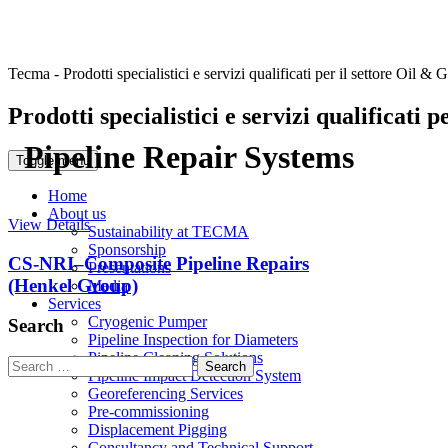
Tecma - Prodotti specialistici e servizi qualificati per il settore Oil & 
Prodotti specialistici e servizi qualificati 
Pipeline Repair Systems
Toggle menu
Home
About us
View Details
Sustainability at TECMA
Sponsorship
CS-NRI–Composite Pipeline Repairs
Presentations
(Henkel Group)
Media
Services
Cryogenic Pumper
Search
Pipeline Inspection for Diameters
Pipeline Cleaning Solutions
Search
Pipeline Impact Detection System
for:
Georeferencing Services
Pre-commissioning
Displacement Pigging
Consultancy and Technical Support