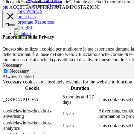
Pig Trap Closures
Cliccando su “Accetta tutti i cookie”, l'utente accetta di memorizzare i c
Equipment Rental
più
ACCETTA TUTTI
RIFIUTA
IMPOSTAZIONI
Work With US
Contact Us
Corporate Resources
Close
Panoramica sulla Privacy
Questo sito utilizza i cookie per migliorare la tua esperienza durante
delle funzionalità di base del sito web. Utilizziamo anche cookie di te
tuo consenso. Hai anche la possibilità di disattivare questi cookie. Tutt
Necessary
Necessary
Always Enabled
Necessary cookies are absolutely essential for the website to function
Cookie
Duration
5 months and 27
_GRECAPTCHA
This cookie is set 
days
cookielawinfo-checkbox-
Advertising cookie
1 year
advertising
information to pro
cookielawinfo-checkbox-
1 year
This cookie is set
analytics