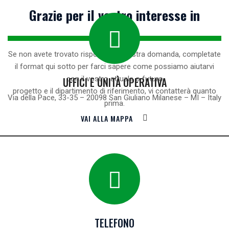
Grazie per il vostro interesse in
TECMA.
Se non avete trovato risposta alla vostra domanda, completate
il format qui sotto per farci sapere come possiamo aiutarvi
con il vostro attuale o futuro
UFFICI E UNITÀ OPERATIVA
progetto e il dipartimento di riferimento, vi contatterà quanto
Via della Pace, 33-35 – 20098 San Giuliano Milanese – MI – Italy
prima.
VAI ALLA MAPPA
TELEFONO