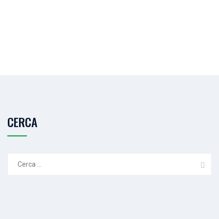
CERCA
Ricerca
per: