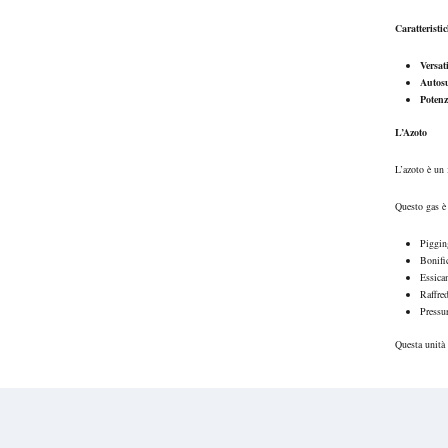
Caratteristi
Versati
Autosu
Potenz
L’Azoto
L’azoto è un 
Questo gas è 
Pigging
Bonific
Essicam
Raffred
Pressur
Questa unità d