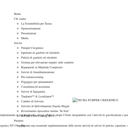
Home
Chi siamo
La Sostenibilità per Tecma
Sponsorizzazioni
Presentazioni
Media
Servizi
Pumper Criogenico
Ispezione di gasdotti ed oleodotti
Pulizia di gasdotti ed oleodotti
Sistema per rilevazione impatti sulle condotte
Riparazioni in Materiale Composito
Servizi di Georeferenziazione
Pre-commissioning
Piggaggio per spiazzamento
Consulenza ed assistenza
Servizi di Ingegneria
Trackator™ & Localizator™
Cambio di Servizio
Servizio di Individuazione Stacchi Illegali
Rivestimento epossidico interno “In Situ”
implementato il portafoglio dei servizi offerti ai propri Clienti integrandolo con l’attività di gassificazione 
In-Field Flow Coating (IFC)
Prodotti
ogenico NT-33 rappresenta una essenziale implementazione delle nostre attività di servizi di pulizia, ispezione, m
Pig