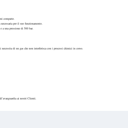
oni compatte.
 necessaria per il suo funzionamento.
e a una pressione di 500 bar.
 necessita di un gas che non interferisca con i processi chimici in corso.
all’avanguardia ai nostri Clienti.