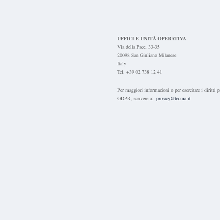
UFFICI E UNITÀ OPERATIVA
Via della Pace, 33-35
20098 San Giuliano Milanese
Italy
Tel. +39 02 738 12 41
Per maggiori informazioni o per esercitare i diritti p
GDPR, scrivere a:
privacy@tecma.it