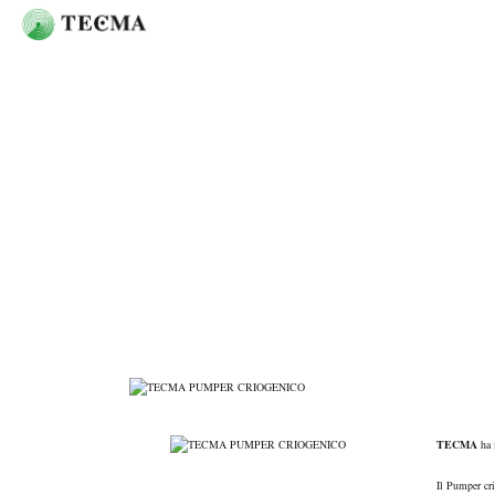
PUMPER CRIOGENICO
TECMA
ha 
Il Pumper cri