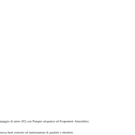
e pompaggio di azoto (N2) con Pumper criogenico ed Evaporatori Atmosferici.
essa fuori esercizio ed inertizzazione di gasdotti e oleodotti.