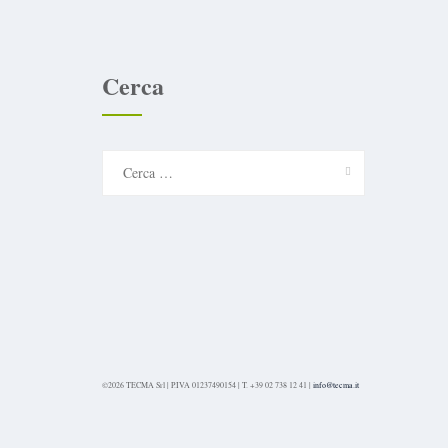
Cerca
Ricerca
per:
©2026 TECMA Srl | P.IVA 01237490154 | T. +39 02 738 12 41 |
info@tecma.it