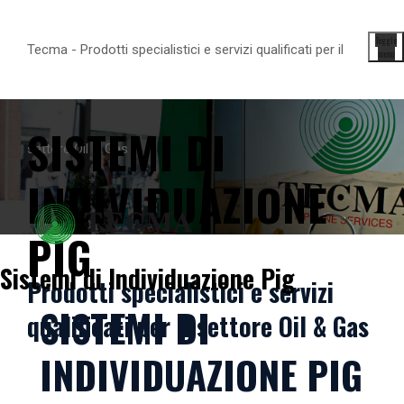
Toggle
Tecma - Prodotti specialistici e servizi qualificati per il
menu
SISTEMI DI
settore Oil & Gas
INDIVIDUAZIONE
PIG
Sistemi di Individuazione Pig
Prodotti specialistici e servizi
SISTEMI DI
qualificati per il settore Oil & Gas
INDIVIDUAZIONE PIG