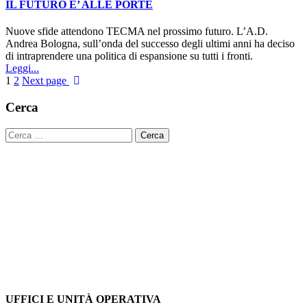
IL FUTURO E’ ALLE PORTE
Nuove sfide attendono TECMA nel prossimo futuro. L’A.D.
Andrea Bologna, sull’onda del successo degli ultimi anni ha deciso
di intraprendere una politica di espansione su tutti i fronti.
Leggi...
1
2
Next page
Cerca
Ricerca
per:
UFFICI E UNITÀ OPERATIVA