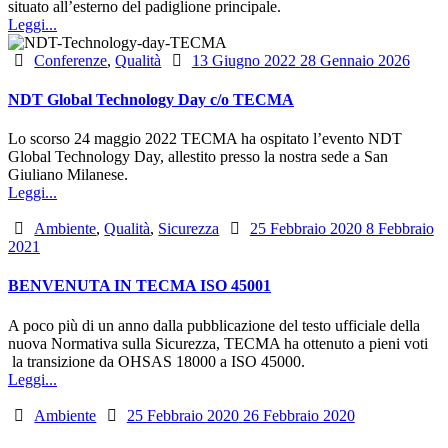
situato all’esterno del padiglione principale.
Leggi...
Categories
Posted
Conferenze
,
Qualità
13 Giugno 2022
28 Gennaio 2026
on
NDT Global Technology Day c/o TECMA
Lo scorso 24 maggio 2022 TECMA ha ospitato l’evento NDT
Global Technology Day, allestito presso la nostra sede a San
Giuliano Milanese.
Leggi...
Categories
Posted
Ambiente
,
Qualità
,
Sicurezza
25 Febbraio 2020
8 Febbraio
on
2021
BENVENUTA IN TECMA ISO 45001
A poco più di un anno dalla pubblicazione del testo ufficiale della
nuova Normativa sulla Sicurezza, TECMA ha ottenuto a pieni voti
la transizione da OHSAS 18000 a ISO 45000.
Leggi...
Categories
Posted
Ambiente
25 Febbraio 2020
26 Febbraio 2020
on