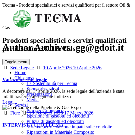
Tecma - Prodotti specialistici e servizi qualificati per il settore Oil &
Gas
Prodotti specialistici e servizi qualificati
Author Archives:
gg@gdoit.it
per il settore Oil & Gas
Toggle menu
Categories
Posted
Sede Legale
10 Aprile 2026
10 Aprile 2026
Home
on
Chi siamo
Variazione sede legale
La Sostenibilità per Tecma
Sponsorizzazioni
A decorrere dal 1° aprile 2026, la sede legale dell’azienda è stata
Presentazioni
infatti trasferita al seguente indirizzo
Media
Leggi...
Servizi
Pumper Criogenico
Categories
Posted
Fiere
23 Febbraio 2026
17 Marzo 2026
Ispezione di gasdotti ed oleodotti
on
Pulizia di gasdotti ed oleodotti
INTERVISTA CEO TECMA
Sistema per rilevazione impatti sulle condotte
Riparazioni in Materiale Composito