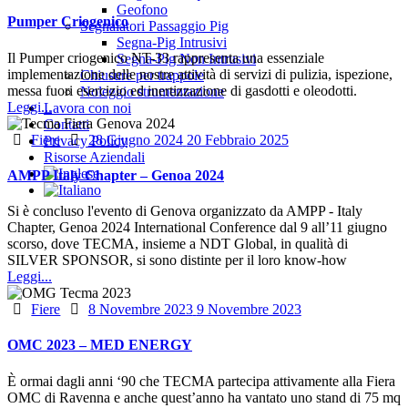
on
Geofono
Pumper Criogenico
Segnalatori Passaggio Pig
Segna-Pig Intrusivi
Il Pumper criogenico NT-33 rappresenta una essenziale
Segna-Pig Non Intrusivi
implementazione delle nostre attività di servizi di pulizia, ispezione,
Chiusure per trappole
messa fuori esercizio ed inertizzazione di gasdotti e oleodotti.
Noleggio strumentazione
Leggi...
Lavora con noi
Contatti
Categories
Posted
Fiere
28 Giugno 2024
20 Febbraio 2025
Privacy Policy
on
Risorse Aziendali
AMPP Italy Chapter – Genoa 2024
Si è concluso l'evento di Genova organizzato da AMPP - Italy
Chapter, Genoa 2024 International Conference dal 9 all’11 giugno
scorso, dove TECMA, insieme a NDT Global, in qualità di
SILVER SPONSOR, si sono distinte per il loro know-how
Leggi...
Categories
Posted
Fiere
8 Novembre 2023
9 Novembre 2023
on
OMC 2023 – MED ENERGY
È ormai dagli anni ‘90 che TECMA partecipa attivamente alla Fiera
OMC di Ravenna e anche quest’anno ha vantato uno stand di 75 mq