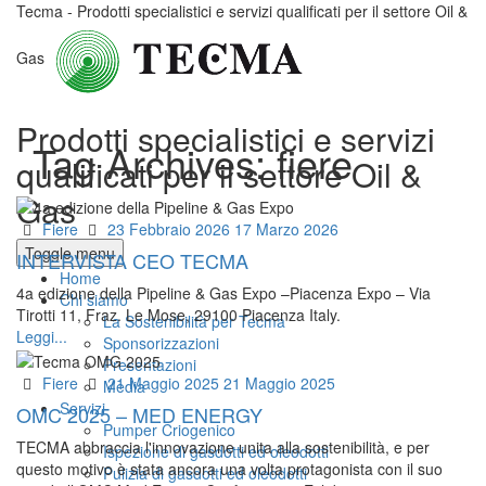
Tecma - Prodotti specialistici e servizi qualificati per il settore Oil &
Gas
Prodotti specialistici e servizi
Tag Archives:
fiere
qualificati per il settore Oil &
Gas
Categories
Posted
Fiere
23 Febbraio 2026
17 Marzo 2026
on
Toggle menu
INTERVISTA CEO TECMA
Home
4a edizione della Pipeline & Gas Expo –Piacenza Expo – Via
Chi siamo
Tirotti 11, Fraz. Le Mose, 29100 Piacenza Italy.
La Sostenibilità per Tecma
Leggi...
Sponsorizzazioni
Presentazioni
Categories
Posted
Fiere
21 Maggio 2025
21 Maggio 2025
Media
on
Servizi
OMC 2025 – MED ENERGY
Pumper Criogenico
TECMA abbraccia l'innovazione unita alla sostenibilità, e per
Ispezione di gasdotti ed oleodotti
questo motivo è stata ancora una volta protagonista con il suo
Pulizia di gasdotti ed oleodotti