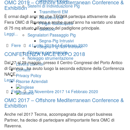
(Henkel Group)
OMC 2019 – Offshore Mediterranean Conference &
Sistemi di Individuazione Pig
Exhibition
Trasmittenti EM
È ormai dagli anni ‘90 che TECMA partecipa attivamente alla
Riceventi EM
Fiera OMC di Ravenna e anche quest’anno ha vantato uno stand
Pinger Subacqueo
di 75 mq situato all’esterno del padiglione principale.
Geofono
Leggi...
Segnalatori Passaggio Pig
Segna-Pig Intrusivi
Categories
Posted
Fiere
4 Luglio 2018
14 Febbraio 2020
Segna-Pig Non Intrusivi
on
Chiusure per trappole
CONFERENZA NACE EXPO 2018
Noleggio strumentazione
Dal 27 al 29 maggio, presso il Centro Congressi del Porto Antico
Lavora con noi
di Genova , ha avuto luogo la seconda edizione della Conferenza
Contatti
NACE.
Privacy Policy
Leggi...
Risorse Aziendali
Categories
Posted
Fiere
29 Novembre 2017
14 Febbraio 2020
on
OMC 2017 – Offshore Mediterranean Conference &
Exhibition
Anche nel 2017 Tecma, accompagnata dai propri business
Partner, ha deciso di partecipare all'importante fiera OMC di
Ravenna.