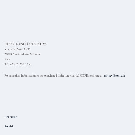
UFFICI E UNITÀ OPERATIVA
Via della Pace, 33-35
20098 San Giuliano Milanese
Italy
Tel. +39 02 738 12 41
Per maggiori informazioni o per esercitare i diritti previsti dal GDPR, scrivere a:
privacy@tecma.it
Chi siamo
Servizi