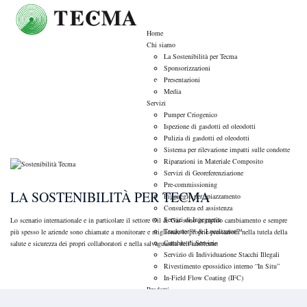
Home
Chi siamo
La Sostenibilità per Tecma
Sponsorizzazioni
Tag Archives:
fornitori
Presentazioni
Media
Servizi
Pumper Criogenico
Ispezione di gasdotti ed oleodotti
Pulizia di gasdotti ed oleodotti
Sistema per rilevazione impatti sulle condotte
Ambiente
,
Sostenibilità
Riparazioni in Materiale Composito
Servizi di Georeferenziazione
Pre-commissioning
LA SOSTENIBILITÀ PER TECMA
Piggaggio per spiazzamento
Consulenza ed assistenza
Servizi di Ingegneria
Lo scenario internazionale e in particolare il settore Oil & Gas sono in rapido cambiamento e sempre
Trackator™ & Localizator™
più spesso le aziende sono chiamate a monitorare e migliorare le proprie prestazioni nella tutela della
Cambio di Servizio
salute e sicurezza dei propri collaboratori e nella salvaguardia dell’ambiente.
Servizio di Individuazione Stacchi Illegali
LEGGI...
Rivestimento epossidico interno “In Situ”
In-Field Flow Coating (IFC)
Prodotti
Pig