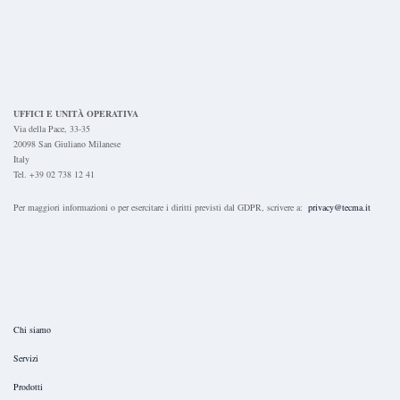
UFFICI E UNITÀ OPERATIVA
Via della Pace, 33-35
20098 San Giuliano Milanese
Italy
Tel. +39 02 738 12 41
Per maggiori informazioni o per esercitare i diritti previsti dal GDPR, scrivere a:
privacy@tecma.it
Chi siamo
Servizi
Prodotti