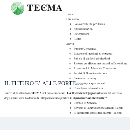
Home
Chi siamo
La Sostenibilità per Tecma
Sponsorizzazioni
Tag Archives:
mercato high-end
Presentazioni
Media
Servizi
Pumper Criogenico
Ispezione di gasdotti ed oleodotti
Pulizia di gasdotti ed oleodotti
Sistema per rilevazione impatti sulle condotte
Ambiente
Riparazioni in Materiale Composito
Servizi di Georeferenziazione
Pre-commissioning
IL FUTURO E’ ALLE PORTE
Piggaggio per spiazzamento
Consulenza ed assistenza
Nuove sfide attendono TECMA nel prossimo futuro. L’A.D. Andrea Bologna, sull’onda del successo
Servizi di Ingegneria
degli ultimi anni ha deciso di intraprendere una politica di espansione su tutti i fronti.
Trackator™ & Localizator™
Cambio di Servizio
LEGGI...
Servizio di Individuazione Stacchi Illegali
Rivestimento epossidico interno “In Situ”
In-Field Flow Coating (IFC)
Prodotti
Pig