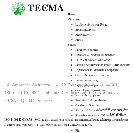
Home
Chi siamo
La Sostenibilità per Tecma
Sponsorizzazioni
Riqualificati a pieni Voti!
Presentazioni
Media
Servizi
Pumper Criogenico
Ispezione di gasdotti ed oleodotti
Pulizia di gasdotti ed oleodotti
Sistema per rilevazione impatti sulle condotte
Riparazioni in Materiale Composito
Servizi di Georeferenziazione
Pre-commissioning
Ambiente
,
Sicurezza
22 Febbraio 2018
14001
,
Piggaggio per spiazzamento
Consulenza ed assistenza
18001
,
2015
,
9001
,
ambiente
,
Certificazioni
,
ISO
,
Normativa
,
Servizi di Ingegneria
OHSAS
,
Qualità
,
Sicurezza
Trackator™ & Localizator™
Cambio di Servizio
Il modello organizzativo
Servizio di Individuazione Stacchi Illegali
integrato
ISO 9001
,
Rivestimento epossidico interno “In Situ”
ISO 14001 E OHSAS 18001
ha dato ancora una volta dimostrazione della sua efficienza superando per
In-Field Flow Coating (IFC)
il quinto anno consecutivo l’Audit effettuato dall’Ente Certificatore DNV.
Prodotti
Pig