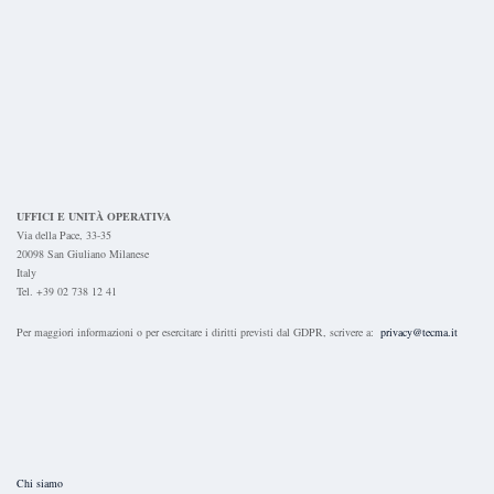
UFFICI E UNITÀ OPERATIVA
Via della Pace, 33-35
20098 San Giuliano Milanese
Italy
Tel. +39 02 738 12 41
Per maggiori informazioni o per esercitare i diritti previsti dal GDPR, scrivere a:
privacy@tecma.it
Chi siamo